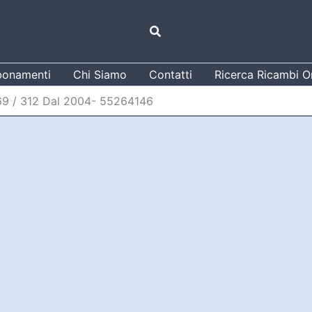
Cerca
onamenti
Chi Siamo
Contatti
Ricerca Ricambi Or
69 / 312 Dal 2004- 55264146