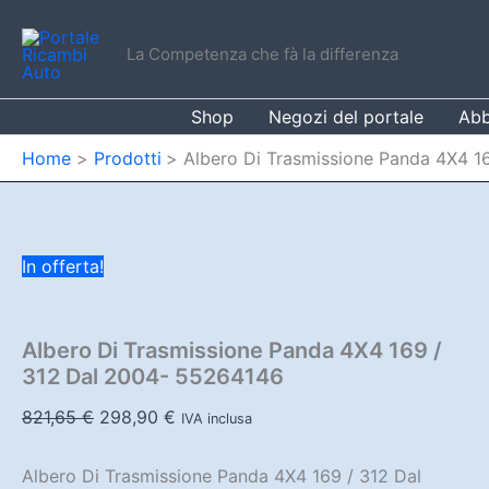
Vai
al
La Competenza che fà la differenza
contenuto
Shop
Negozi del portale
Abb
Home
Prodotti
Albero Di Trasmissione Panda 4X4 1
In offerta!
Albero Di Trasmissione Panda 4X4 169 /
312 Dal 2004- 55264146
Il
Il
821,65
€
298,90
€
IVA inclusa
prezzo
prezzo
originale
attuale
Albero Di Trasmissione Panda 4X4 169 / 312 Dal