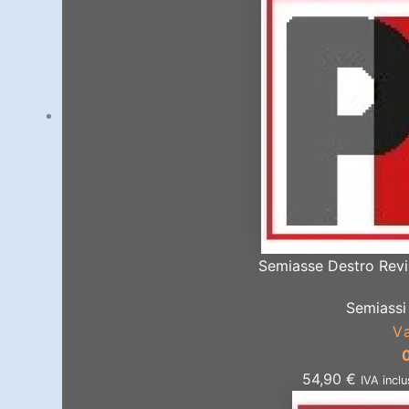
Semiasse Destro Revi
Semiassi 
V
54,90
€
IVA incl