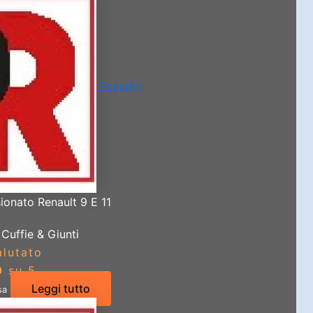
Esaurito
ionato Renault 9 E 11
Cuffie & Giunti
alutato
0
su 5
Leggi tutto
sa