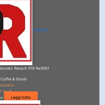
Esaurito
sionato Renault R19 Re3061
Cuffie & Giunti
alutato
0
su 5
Leggi tutto
usa