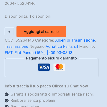
era:
è:
2004- 55264146
821,65 €.
298,90 €.
Disponibilità:
1 disponibili
Albero
+
-
Aggiungi al carrello
Di
Trasmissione
COD:
55264146
Categorie:
Alberi di Trasmissione
,
Panda
Trasmissione
Negozio:
Adriatica Parts srl
Marchio:
4X4
FIAT
,
Fiat Panda (169_) | (09.03-08.13)
169
Pagamento sicuro garantito
/
312
Dal
2004-
55264146
quantità
Info & traccia il tuo pacco Clicca su Chat Now
Garanzia soddisfatti o rimborsati senza rischi!
Rimborsi senza problemi
Pagamenti sicuri