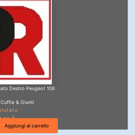
nato Destro Peugeot 106
Cuffie & Giunti
alutato
0
su 5
Aggiungi al carrello