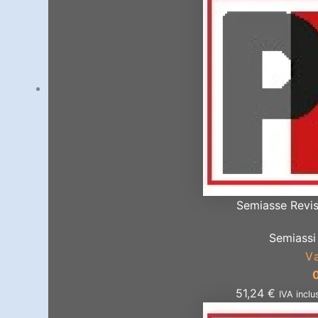
Semiasse Revis
Semiassi 
V
51,24
€
IVA inclu