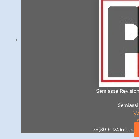
Semiasse Revisio
Semiassi 
V
79,30
€
IVA inclusa