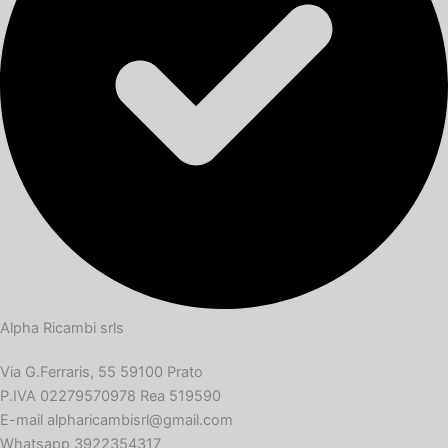
Alpha Ricambi srls
Via G.Ferraris, 55 59100 Prato
P.IVA 02279570978 Rea 519590
E-mail alpharicambisrl@gmail.com
Whatsapp 3922354317