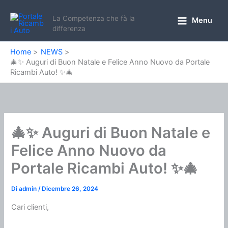
Vai
al
La Competenza che fà la
Menu
Main
differenza
contenuto
Menu
Home
NEWS
🎄✨ Auguri di Buon Natale e Felice Anno Nuovo da Portale
Ricambi Auto! ✨🎄
🎄✨ Auguri di Buon Natale e
Felice Anno Nuovo da
Portale Ricambi Auto! ✨🎄
Di
admin
/
Dicembre 26, 2024
Cari clienti,