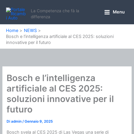
Vai
al
La Competenza che fà la
Menu
Main
differenza
contenuto
Menu
Home
NEWS
Bosch e l’intelligenza artificiale al CES 2025: soluzioni
innovative per il futuro
Bosch e l’intelligenza
artificiale al CES 2025:
soluzioni innovative per il
futuro
Di
admin
/
Gennaio 9, 2025
Bosch svela al CES 2025 di Las Vegas una serie di