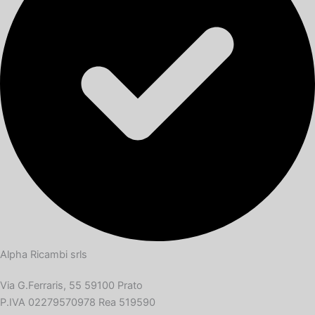
Alpha Ricambi srls
Via G.Ferraris, 55 59100 Prato
P.IVA 02279570978 Rea 519590