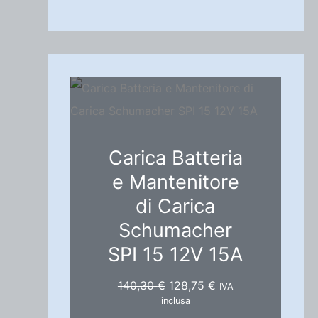
Carica Batteria
e Mantenitore
di Carica
Schumacher
SPI 15 12V 15A
I
I
140,30
€
128,75
€
IVA
l
l
inclusa
p
p