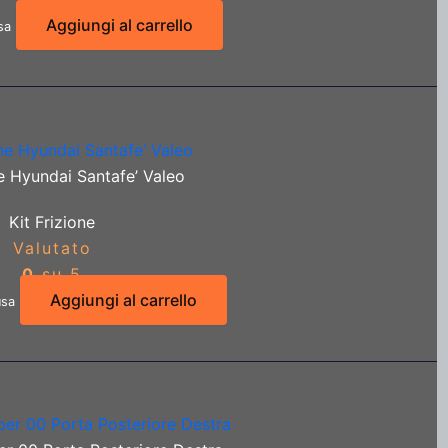
Aggiungi al carrello
sa
ne Hyundai Santafe’ Valeo
Kit Frizione
Valutato
0
su 5
Aggiungi al carrello
usa