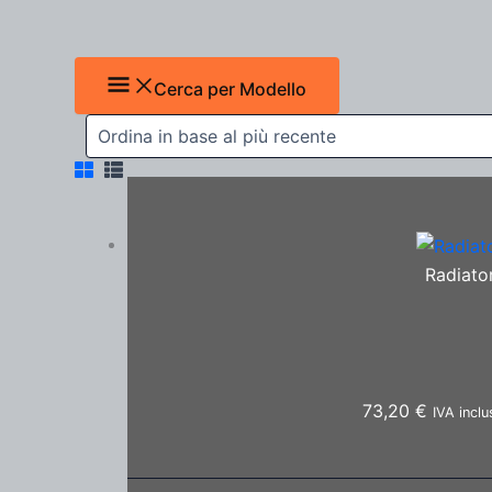
Cerca per Modello
Radiato
73,20
€
IVA inclu