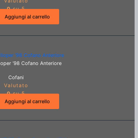
Valutato
0
su 5
Aggiungi al carrello
loper ’98 Cofano Anteriore
Cofani
Valutato
0
su 5
Aggiungi al carrello