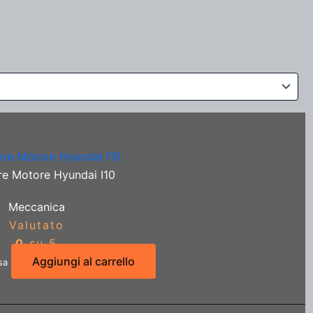
re Motore Hyundai I10
Meccanica
Valutato
0
su 5
Aggiungi al carrello
sa