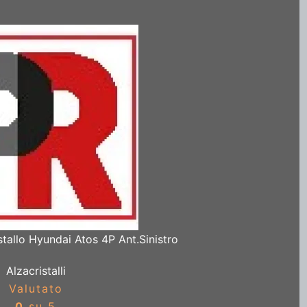
tallo Hyundai Atos 4P Ant.Sinistro
Alzacristalli
Valutato
0
su 5