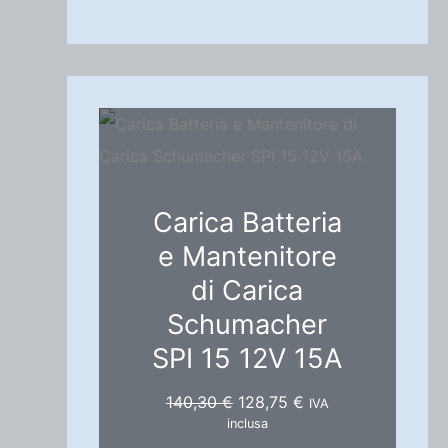
Carica Batteria
e Mantenitore
di Carica
Schumacher
SPI 15 12V 15A
I
I
140,30
€
128,75
€
IVA
l
l
inclusa
p
p