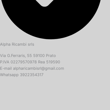
Alpha Ricambi srls
Via G.Ferraris, 55 59100 Prato
P.IVA 02279570978 Rea 519590
E-mail alpharicambisrl@gmail.com
Whatsapp 3922354317