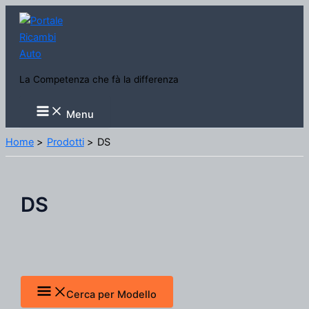
Vai
al
contenuto
La Competenza che fà la differenza
Main
Menu
Menu
Home
Prodotti
DS
DS
Cerca per Modello