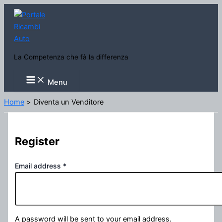
Vai
al
contenuto
La Competenza che fà la differenza
Main
Menu
Menu
Home
Diventa un Venditore
Register
Email address
*
A password will be sent to your email address.