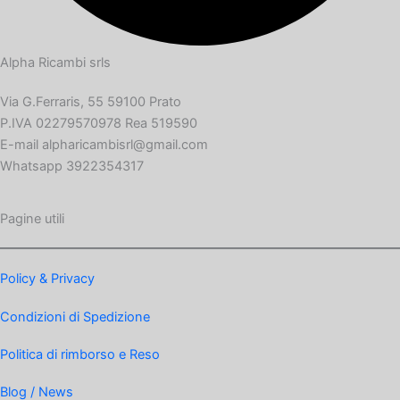
Alpha Ricambi srls
Via G.Ferraris, 55 59100 Prato
P.IVA 02279570978 Rea 519590
E-mail alpharicambisrl@gmail.com
Whatsapp 3922354317
Pagine utili
Policy & Privacy
Condizioni di Spedizione
Politica di rimborso e Reso
Blog / News